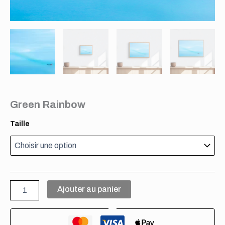
Green Rainbow
Taille
quantité
Ajouter au panier
de
Green
Rainbow